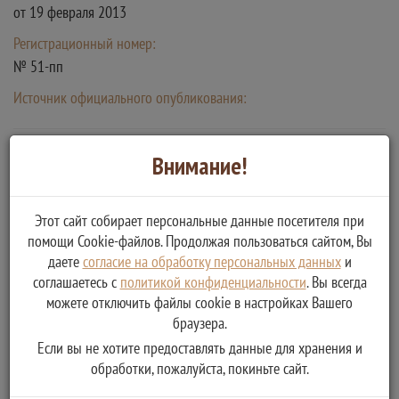
от 19 февраля 2013
Регистрационный номер:
№ 51-пп
Источник официального опубликования:
«Об утверждении Правил организации деятельности
Внимание!
многофункциональных центров предоставления
государственных и муниципальных услуг»
Этот сайт собирает персональные данные посетителя при
от 22 декабря 2012
помощи Cookie-файлов. Продолжая пользоваться сайтом, Вы
даете
согласие на обработку персональных данных
и
Регистрационный номер:
соглашаетесь с
политикой конфиденциальности
. Вы всегда
№ 1376
можете отключить файлы cookie в настройках Вашего
Источник официального опубликования:
браузера.
Если вы не хотите предоставлять данные для хранения и
обработки, пожалуйста, покиньте сайт.
«О развитии сельского хозяйства»