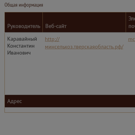
Общая информация
Эл
Руководитель
Веб-сайт
по
Каравайный
http://
mc
Константин
минсельхоз.тверскаяобласть.рф/
Иванович
Адрес