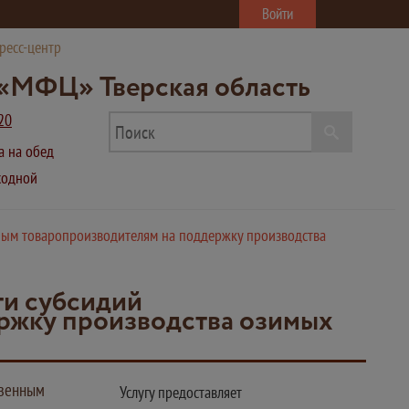
Войти
ресс-центр
«МФЦ» Тверская область
20
ва на обед
ыходной
нным товаропроизводителям на поддержку производства
ти субсидий
ржку производства озимых
твенным
Услугу предоставляет