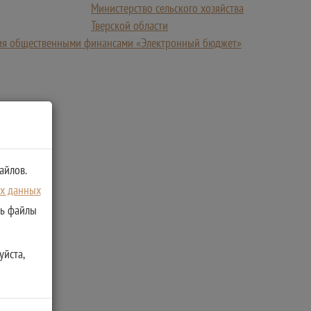
Министерство сельского хозяйства
Тверской области
ния общественными финансами «Электронный бюджет»
айлов.
ых данных
ть файлы
уйста,