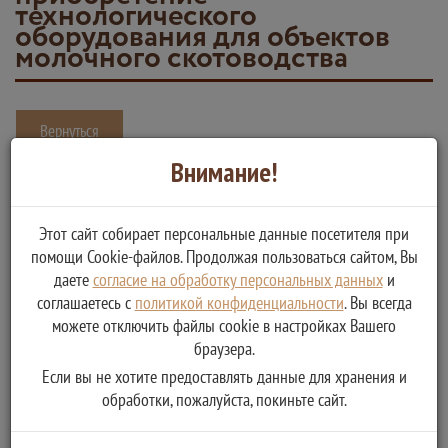
технологического
оборудования для объектов
молочного скотоводства
Вернуться
Внимание!
Предоставление из областного бюджета Тверской области
субсидий сельскохозяйственным товаропроизводителям на
возмещение части затрат на приобретение технологического
Этот сайт собирает персональные данные посетителя при
помощи Cookie-файлов. Продолжая пользоваться сайтом, Вы
оборудования для объектов молочного скотоводства
даете
согласие на обработку персональных данных
и
Услугу предоставляет
соглашаетесь с
политикой конфиденциальности
. Вы всегда
Министерство сельского хозяйства Тверской области
можете отключить файлы cookie в настройках Вашего
браузера.
Отбор осуществляется с использованием государственной
интегрированной информационной системы управления
Если вы не хотите предоставлять данные для хранения и
общественными финансами «Электронный бюджет»
обработки, пожалуйста, покиньте сайт.