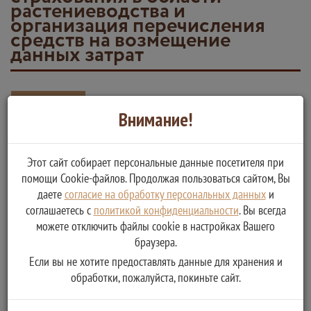
растениеводства и
организация перечисления
средств на возмещение
данных затрат
Вернуться
Внимание!
Возмещение части затрат сельскохозяйственных
товаропроизводителей на уплату страховых премий по
Этот сайт собирает персональные данные посетителя при
договорам сельскохозяйственного страхования в области
помощи Cookie-файлов. Продолжая пользоваться сайтом, Вы
даете
согласие на обработку персональных данных
и
растениеводства и организация перечисления средств на
соглашаетесь с
политикой конфиденциальности
. Вы всегда
возмещение данных затрат
можете отключить файлы cookie в настройках Вашего
Услугу предоставляет
браузера.
Министерство сельского хозяйства Тверской области
Если вы не хотите предоставлять данные для хранения и
организация перечисления Субсидий
обработки, пожалуйста, покиньте сайт.