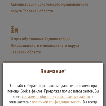
Администрация Бологовского муниципального
округа Тверской области
Отдел образования Администрации
Лихославльского муниципального округа
Тверской области
Внимание!
Администрация Фировского района Тверской
Этот сайт собирает персональные данные посетителя при
области
помощи Cookie-файлов. Продолжая пользоваться сайтом, Вы
даете
согласие на обработку персональных данных
и
соглашаетесь с
политикой конфиденциальности
. Вы всегда