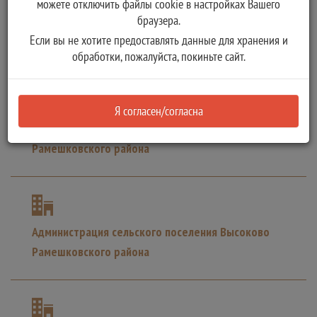
можете отключить файлы cookie в настройках Вашего
браузера.
Комитет по управлению имуществом Оленинского
Если вы не хотите предоставлять данные для хранения и
муниципального округа
обработки, пожалуйста, покиньте сайт.
Я согласен/согласна
Администрация сельского поселения Кушалино
Рамешковского района
Администрация сельского поселения Высоково
Рамешковского района