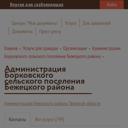
Версия для слабовидящих
Войти
Центры "Мои документы"
Услуги
Для заявителей
Документы
Пресс-центр
Главная
Услуги для граждан
Организации
Администрация
Борковского сельского поселения Бежецкого района
Администрация
Борковского
сельского поселения
Бежецкого района
Администрация Бежецкого района Тверской области
Контакты
Все услуги (749)