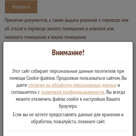
Вернуться
Принятие документов, а также выдача решений о переводе или
об отказе в переводе жилого помещения в нежилое или
нежилого помещения в жилое помещение
Услугу предоставляет
Внимание!
Администрация Великооктябрьского сельского поселения
Фировского района Тверской области
Этот сайт собирает персональные данные посетителя при
Принятие документов, а также выдача решений о
помощи Cookie-файлов. Продолжая пользоваться сайтом, Вы
переводе жилого помещения в нежилое или нежилого
даете
согласие на обработку персональных данных
и
помещения в жилое помещение
соглашаетесь с
политикой конфиденциальности
. Вы всегда
можете отключить файлы cookie в настройках Вашего
браузера.
Если вы не хотите предоставлять данные для хранения и
обработки, пожалуйста, покиньте сайт.