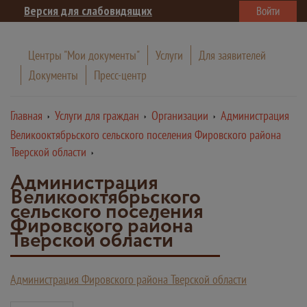
Версия для слабовидящих
Войти
Центры "Мои документы"
Услуги
Для заявителей
Документы
Пресс-центр
Главная
Услуги для граждан
Организации
Администрация
Великооктябрьского сельского поселения Фировского района
Тверской области
Администрация
Великооктябрьского
сельского поселения
Фировского района
Тверской области
Администрация Фировского района Тверской области