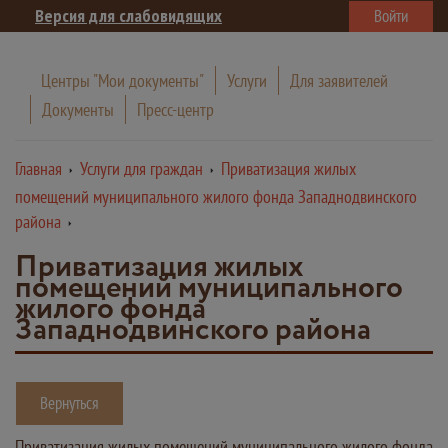
Версия для слабовидящих
Войти
Центры "Мои документы"
Услуги
Для заявителей
Документы
Пресс-центр
Главная
Услуги для граждан
Приватизация жилых
помещений муниципального жилого фонда Западнодвинского
района
Приватизация жилых
помещений муниципального
жилого фонда
Западнодвинского района
Вернуться
Приватизация жилых помещений муниципального жилого фонда