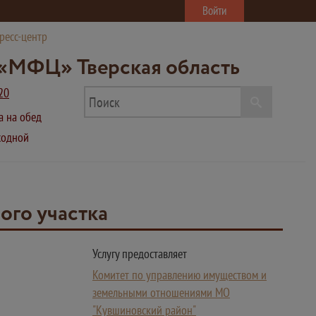
Войти
ресс-центр
«МФЦ» Тверская область
20
ва на обед
ыходной
ого участка
Услугу предоставляет
Комитет по управлению имуществом и
земельными отношениями МО
"Кувшиновский район"