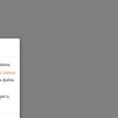
айлов.
ых данных
ть файлы
уйста,