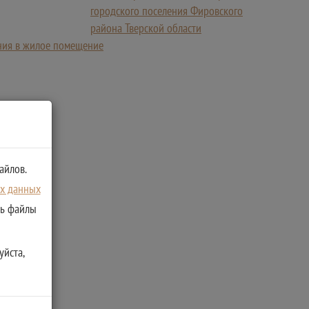
городского поселения Фировского
района Тверской области
ния в жилое помещение
айлов.
ых данных
ть файлы
уйста,