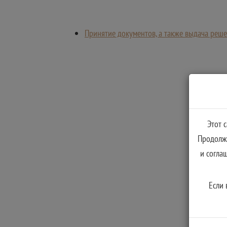
Принятие документов, а также выдача реш
Этот 
Продолжа
и согла
Если 