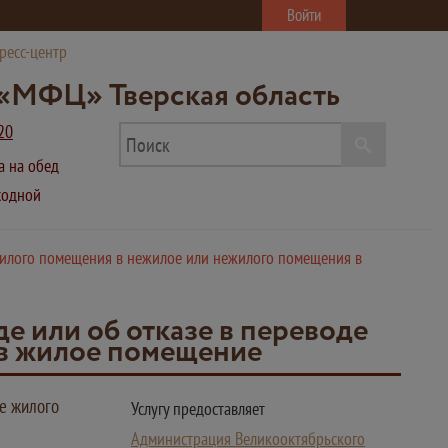
Войти
ресс-центр
«МФЦ» Тверская область
20
ва на обед
ыходной
 жилого помещения в нежилое или нежилого помещения в
е или об отказе в переводе
 в жилое помещение
де жилого
Услугу предоставляет
Администрация Великооктябрьского