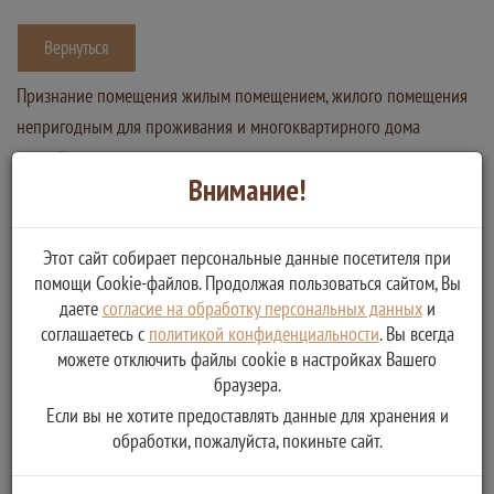
Вернуться
Признание помещения жилым помещением, жилого помещения
непригодным для проживания и многоквартирного дома
аварийным и подлежащим сносу или реконструкции
Внимание!
Услугу предоставляет
Администрация Демяховского сельского поселения Бельского
района Тверской области
Этот сайт собирает персональные данные посетителя при
помощи Cookie-файлов. Продолжая пользоваться сайтом, Вы
Получение муниципальной услуги по признанию
даете
согласие на обработку персональных данных
и
многоквартирного дома аварийным и подлежащим сносу
соглашаетесь с
политикой конфиденциальности
. Вы всегда
или реконструкции
можете отключить файлы cookie в настройках Вашего
Признание помещения жилым помещением, жилого
браузера.
помещения непригодным для проживания
Если вы не хотите предоставлять данные для хранения и
обработки, пожалуйста, покиньте сайт.