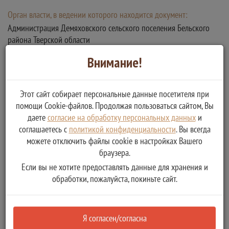
Орган власти, в ведении которого находится документ:
Администрация Демяховского сельского поселения Бельского
района Тверской области
Описание:
Внимание!
для получения муниципальной услуги
Скачать
Этот сайт собирает персональные данные посетителя при
Шаблон для заполнения
помощи Cookie-файлов. Продолжая пользоваться сайтом, Вы
даете
согласие на обработку персональных данных
и
Заявление на получение муниципальной
соглашаетесь с
политикой конфиденциальности
. Вы всегда
услуги о признании помещения жилым
можете отключить файлы cookie в настройках Вашего
помещением, жилого помещения
браузера.
непригодным для проживания в
Если вы не хотите предоставлять данные для хранения и
электронной форме
обработки, пожалуйста, покиньте сайт.
Тип:
Я согласен/согласна
Рабочий документ