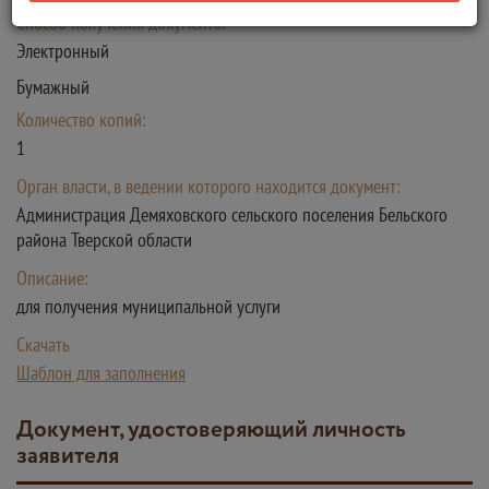
Способ получения документа:
Электронный
Бумажный
Количество копий:
1
Орган власти, в ведении которого находится документ:
Администрация Демяховского сельского поселения Бельского
района Тверской области
Описание:
для получения муниципальной услуги
Скачать
Шаблон для заполнения
Документ, удостоверяющий личность
заявителя