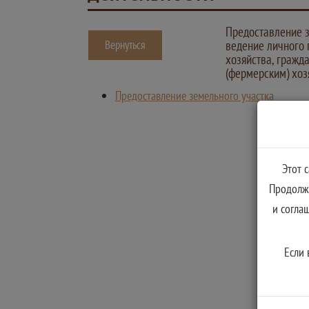
Предоставление з
Вернуться
ведение личного 
хозяйства, гражд
(фермерским) хоз
Предоставление земельного участка
Этот 
Продолжа
и согла
Если 