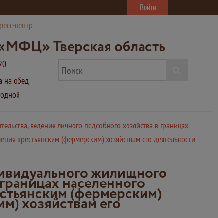
Войти
ресс-центр
«МФЦ» Тверская область
20
ва на обед
ыходной
ельства, ведение личного подсобного хозяйства в границах
ления крестьянским (фермерским) хозяйствам его деятельности
дивидуального жилищного
 границах населенного
рестьянским (фермерским)
м) хозяйствам его