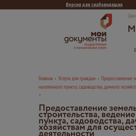
Версия для слабовидящих
Цен
М
Главная
Услуги для граждан
Предоставление з
населенного пункта, садоводства, дачного хозяйс
Предоставление земель
строительства, ведение
пункта, садоводства, д
хозяйствам для осущес
деятельности