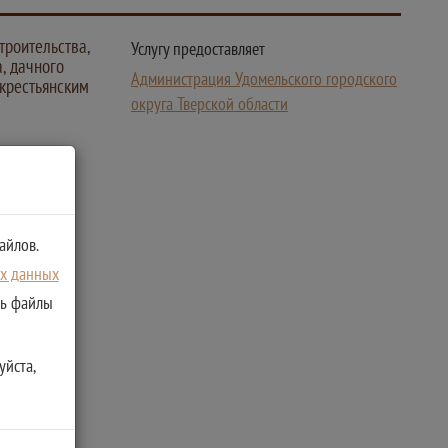
троительства,
Услугу предоставляет
, дачного
Администрация Удомельского городского
 крестьянским
округа Тверской области
айлов.
ых данных
ть файлы
уйста,