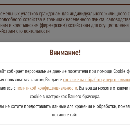
емельных участков гражданам для индивидуального жилищного с
подсобного хозяйства в границах населенного пункта, садоводства
анам и крестьянским (фермерским) хозяйствам для осуществления
яйствам его деятельности
Внимание!
сайт собирает персональные данные посетителя при помощи Cookie-ф
я пользоваться сайтом, Вы даете
согласие на обработку персональн
шаетесь с
политикой конфиденциальности
. Вы всегда можете отключи
cookie в настройках Вашего браузера.
вы не хотите предоставлять данные для хранения и обработки, пожал
покиньте сайт.