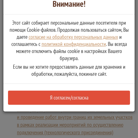
Внимание!
Предоставление субсидий льготным категориям граждан на
покупку и установку газоиспользующего оборудования и
проведение работ внутри границ их земельных участков в
Этот сайт собирает персональные данные посетителя при
помощи Cookie-файлов. Продолжая пользоваться сайтом, Вы
рамках реализации мероприятий по осуществлению
даете
согласие на обработку персональных данных
и
подключения (технологического присоединения)
соглашаетесь с
политикой конфиденциальности
. Вы всегда
газоиспользующего оборудования и объектов капитального
можете отключить файлы cookie в настройках Вашего
строительства к газораспределительным сетям при
браузера.
догазификации в Тверской области с использованием средств
Если вы не хотите предоставлять данные для хранения и
обработки, пожалуйста, покиньте сайт.
федерального бюджета
Услугу предоставляет
Министерство социальной защиты населения Тверской области
Я согласен/согласна
Предоставление субсидий отдельным категориям граждан
на покупку и установку газоиспользующего оборудования
и проведение работ внутри границ их земельных участков
в рамках реализации мероприятий по осуществлению
подключения (технологического присоединения)