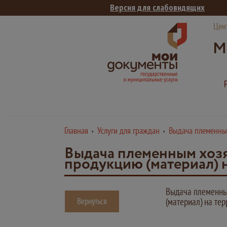
Версия для слабовидящих
Цен
М
Главная
Услуги для граждан
Выдача племенным
Выдача племенным хозя
продукцию (материал) 
Выдача племенны
Вернуться
(материал) на те