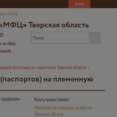
Войти
ресс-центр
«МФЦ» Тверская область
20
ва на обед
ыходной
укцию (материал) на территории Тверской области
(паспортов) на племенную
ю продукцию
Услугу предоставляет
Министерство сельского хозяйства
Тверской области