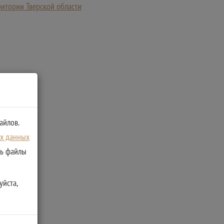
ритории Тверской области
айлов.
ых данных
ть файлы
уйста,