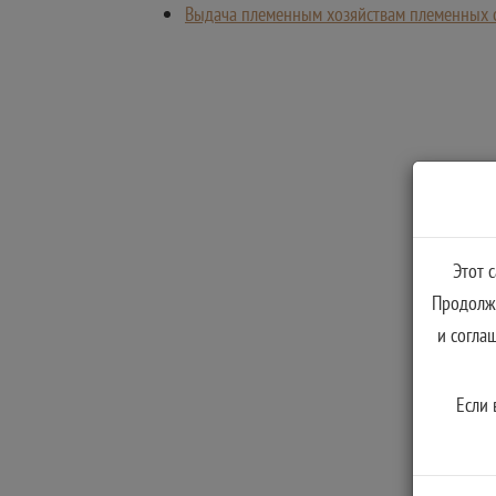
Выдача племенным хозяйствам племенных св
Этот 
Продолжа
и согла
Если 