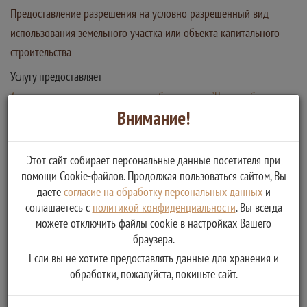
Предоставление разрешения на условно разрешенный вид
использования земельного участка или объекта капитального
строительства
Услугу предоставляет
Администрация муниципальное образование "Черногубовское
сельское поселение" Калининского района Тверской области
Внимание!
Предоставление разрешения на условно разрешенный вид
использования земельного участка или объекта
Этот сайт собирает персональные данные посетителя при
капитального строительства
помощи Cookie-файлов. Продолжая пользоваться сайтом, Вы
даете
согласие на обработку персональных данных
и
соглашаетесь с
политикой конфиденциальности
. Вы всегда
можете отключить файлы cookie в настройках Вашего
браузера.
Если вы не хотите предоставлять данные для хранения и
обработки, пожалуйста, покиньте сайт.