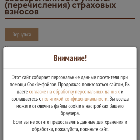
(перечисления) страховых
взносов
Вернуться
Прием документов, служащих основаниями для исчисления и
Внимание!
уплаты (перечисления) страховых взносов, а также документов,
подтверждающих правильность исчисления и своевременность
уплаты (перечисления) страховых взносов
Этот сайт собирает персональные данные посетителя при
помощи Cookie-файлов. Продолжая пользоваться сайтом, Вы
Услугу предоставляет
даете
согласие на обработку персональных данных
и
Фонд социального страхования Российской Федерации
соглашаетесь с
политикой конфиденциальности
. Вы всегда
Прием документов, служащих основаниями для
можете отключить файлы cookie в настройках Вашего
исчисления и уплаты (перечисления) страховых взносов, а
браузера.
также документов, подтверждающих правильность
Если вы не хотите предоставлять данные для хранения и
исчисления и своевременность уплаты (перечисления)
обработки, пожалуйста, покиньте сайт.
страховых взносов