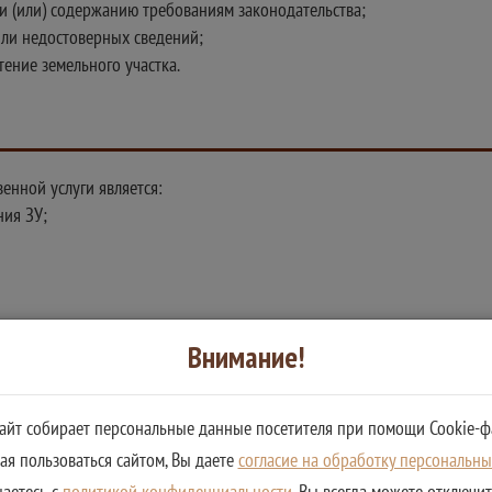
и (или) содержанию требованиям законодательства;
ли недостоверных сведений;
ение земельного участка.
енной услуги является:
ния ЗУ;
Внимание!
ующие документы
сайт собирает персональные данные посетителя при помощи Cookie-ф
я пользоваться сайтом, Вы даете
согласие на обработку персональн
шаетесь с
политикой конфиденциальности
. Вы всегда можете отключи