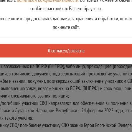
cookie в настройках Вашего браузера.
вы не хотите предоставлять данные для хранения и обработки, пожал
покиньте сайт.
ьного участка; Заявление подается в МФЦ по месту регистрации или м
Я согласен/согласна
ия представителя заявителя (в случае, если документы подаются пред
ка СВО/погибшего участника СВО статуса военнослужащего, либо лица
 возложенных на ВС РФ (ВНГ РФ), либо лица, проходящего (проходив
ции, в том числе: документ, подтверждающий прохождение участник
ужбы и звания; документ, подтверждающий заключение участником С
ыполнению задач, возложенных на ВС РФ (ВНГ РФ), и срок окончани
ичии специального звания полиции;
О/погибший участник СВО направлялся для обеспечения выполнения за
лики и Луганской Народной Республики с 24 февраля 2022 года, а т
я такого участия;
нику СВО/ погибшему участнику СВО звания Героя Российской Федер