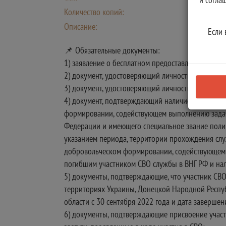
Количество копий:
Описание:
Если 
📌 Обязательные документы:
1) заявление о бесплатном предоставлении земел
2) документ, удостоверяющий личность заявителя;
3) документ, удостоверяющий личность и полномоч
4) документ, подтверждающий наличие у участни
формировании, содействующем выполнению задач,
Федерации и имеющего специальное звание поли
указанием периода, территории прохождения сл
добровольческом формировании, содействующем в
погибшим участником СВО службы в ВНГ РФ и нал
5) документы, подтверждающие, что участник СВ
территориях Украины, Донецкой Народной Респуб
области с 30 сентября 2022 года и дата завершени
6) документы, подтверждающие присвоение участ