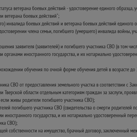
татуса ветерана боевых действий - удостоверение единого образца, 
и ветерана боевых действий";
го) инвалида боевых действий и ветерана боевых действий единого 
достоверении члена семьи, погибшего (умершего) инвалида войны, у
ения заявителя (заявителей) и погибшего участника СВО (в том числ
 органами иностранного государства, и их нотариально удостоверен
рохождении обучения по очной форме обучения детей в возрасте до 2
ника СВО от предоставления земельного участка в соответствии с Зак
и Тверской области отдельным категориям граждан за заслуги, прояв
, если живы родители погибшего участника СВО);
елей погибшего участника СВО (свидетельства о смерти родителей п
 иностранного государства, и их нотариально удостоверенный перев
ика СВО);
бщей собственности на имущество, брачный договор, заключенный ме