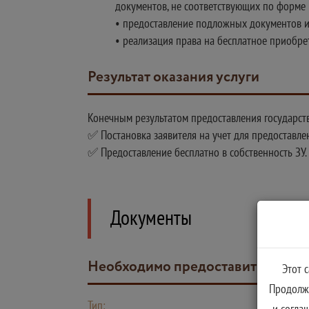
документов, не соответствующих по форме 
• предоставление подложных документов и
• реализация права на бесплатное приобрет
Результат оказания услуги
Конечным результатом предоставления государств
✅ Постановка заявителя на учет для предоставле
✅ Предоставление бесплатно в собственность ЗУ.
Документы
Необходимо предоставить след
Этот 
Продолжа
Тип:
и согла