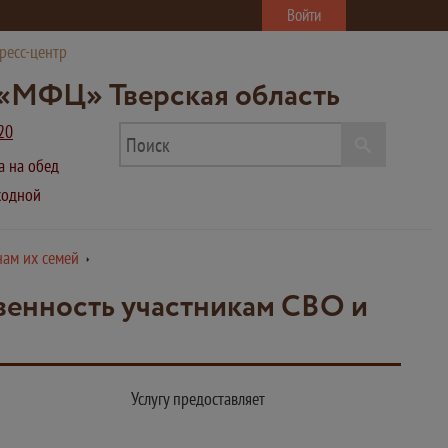
Войти
ресс-центр
«МФЦ» Тверская область
20
ва на обед
ыходной
нам их семей
венность участникам СВО и
Услугу предоставляет