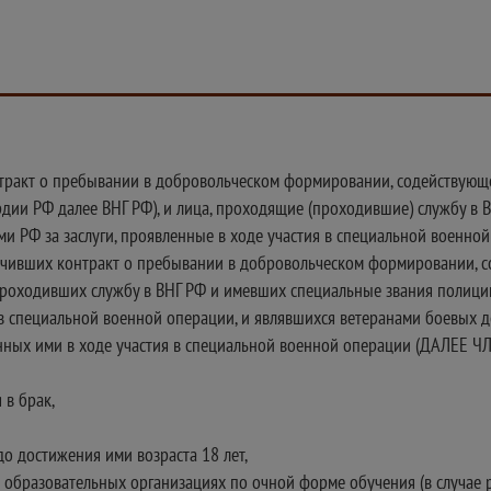
нтракт о пребывании в добровольческом формировании, содействую
рдии РФ далее ВНГ РФ), и лица, проходящие (проходившие) службу в
и РФ за заслуги, проявленные в ходе участия в специальной военно
лючивших контракт о пребывании в добровольческом формировании, 
 проходивших службу в ВНГ РФ и имевших специальные звания полиц
 в специальной военной операции, и являвшихся ветеранами боевых д
ученных ими в ходе участия в специальной военной операции (ДАЛ
 в брак,
до достижения ими возраста 18 лет,
 в образовательных организациях по очной форме обучения (в случае 