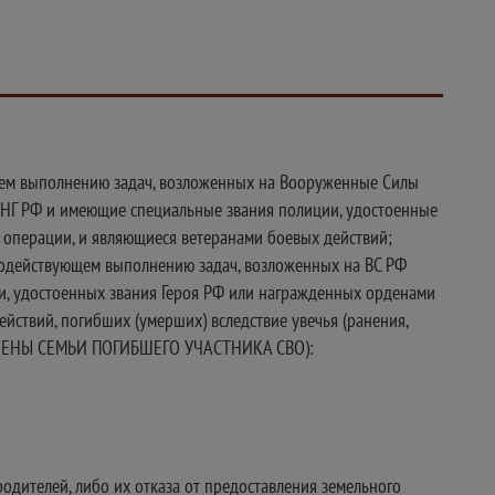
щем выполнению задач, возложенных на Вооруженные Силы
 ВНГ РФ и имеющие специальные звания полиции, удостоенные
й операции, и являющиеся ветеранами боевых действий;
содействующем выполнению задач, возложенных на ВС РФ
ии, удостоенных звания Героя РФ или награжденных орденами
ействий, погибших (умерших) вследствие увечья (ранения,
ЕЕ ЧЛЕНЫ СЕМЬИ ПОГИБШЕГО УЧАСТНИКА СВО):
родителей, либо их отказа от предоставления земельного