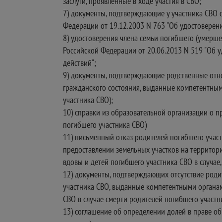
заслуги, проявленные в ходе участия в СВО;
7) документы, подтверждающие у участника СВО с
Федерации от 19.12.2003 N 763 "Об удостоверени
8) удостоверения члена семьи погибшего (умерше
Российской Федерации от 20.06.2013 N 519 "Об у
действий";
9) документы, подтверждающие родственные отнош
гражданского состояния, выданные компетентными
участника СВО);
10) справки из образовательной организации о п
погибшего участника СВО)
11) письменный отказ родителей погибшего участ
предоставлении земельных участков на территори
вдовы и детей погибшего участника СВО в случае
12) документы, подтверждающих отсутствие родит
участника СВО, выданные компетентными органами
СВО в случае смерти родителей погибшего участн
13) соглашение об определении долей в праве о