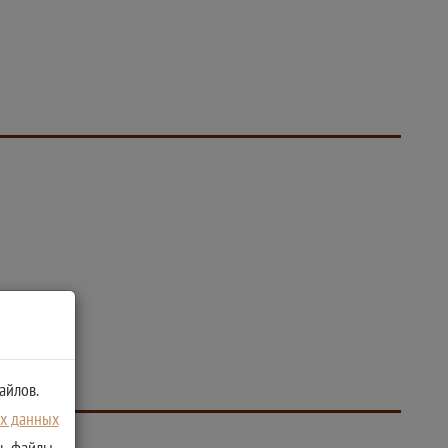
айлов.
ых данных
ть файлы