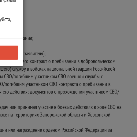
уйста,
есту пребывания;
ставителем заявителя);
, заключившего контракт о пребывании в добровольческом
шего) службу в войсках национальной гвардии Российской
ом СВО/погибшим участником СВО военной службы с
ВО/погибшим участником СВО контракта о пребывании в
я его действия; документов о прохождении участником СВО/
дач или принимал участие в боевых действиях в ходе СВО на
акже на территориях Запорожской области и Херсонской
ации или награждение орденом Российской Федерации за