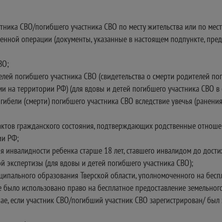
тника СВО/погибшего участника СВО по месту жительства или по мес
оенной операции (документы, указанные в настоящем подпункте, предс
ВО;
лей погибшего участника СВО (свидетельства о смерти родителей по
 на территории РФ) (для вдовы и детей погибшего участника СВО в 
ибели (смерти) погибшего участника СВО вследствие увечья (ранения,
 актов гражданского состояния, подтверждающих родственные отношен
ии РФ;
я инвалидности ребенка старше 18 лет, ставшего инвалидом до дост
 экспертизы (для вдовы и детей погибшего участника СВО);
иципального образования Тверской области, уполномоченного на бесп
было использовано право на бесплатное предоставление земельного у
ае, если участник СВО/погибший участник СВО зарегистрирован/ был 