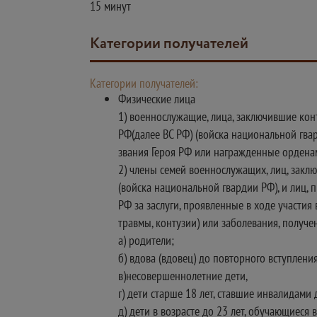
15 минут
Категории получателей
Категории получателей:
Физические лица
1) военнослужащие, лица, заключившие ко
РФ(далее ВС РФ) (войска национальной гва
звания Героя РФ или награжденные орденам
2) члены семей военнослужащих, лиц, зак
(войска национальной гвардии РФ), и лиц,
РФ за заслуги, проявленные в ходе участия
травмы, контузии) или заболевания, пол
а) родители;
б) вдова (вдовец) до повторного вступления
в)несовершеннолетние дети,
г) дети старше 18 лет, ставшие инвалидами 
д) дети в возрасте до 23 лет, обучающиеся