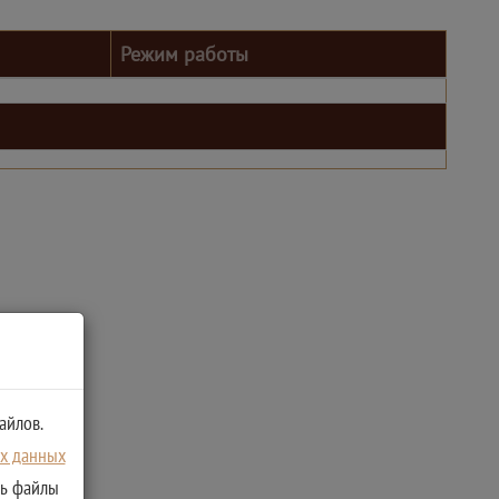
Режим работы
айлов.
ых данных
ть файлы