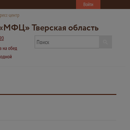
Войти
ресс-центр
«МФЦ» Тверская область
20
ва на обед
ыходной