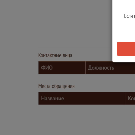
Если 
Контактные лица
ФИО
Должность
Места обращения
Название
Ко