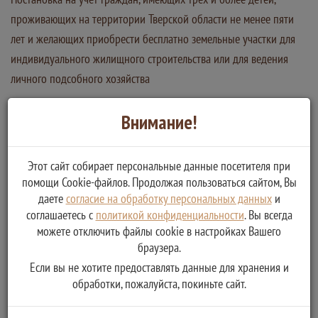
проживающих на территории Тверской области не менее пяти
лет и желающих приобрести бесплатно земельные участки для
индивидуального жилищного строительства или для ведения
личного подсобного хозяйства
Услугу предоставляет
Внимание!
Администрация Осташковского городского округа
Постановка на учет граждан, имеющих трех и более детей,
желающих приобрести бесплатно земельные участки
Этот сайт собирает персональные данные посетителя при
Снятие с учета в целях бесплатного предоставления в
помощи Cookie-файлов. Продолжая пользоваться сайтом, Вы
собственность земельного участка
даете
согласие на обработку персональных данных
и
соглашаетесь с
политикой конфиденциальности
. Вы всегда
можете отключить файлы cookie в настройках Вашего
браузера.
Если вы не хотите предоставлять данные для хранения и
обработки, пожалуйста, покиньте сайт.