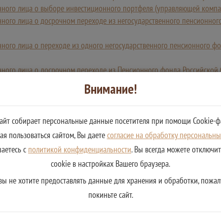
анного лица о выборе инвестиционного портфеля (управляющей компа
анного лица о досрочном переходе из негосударственного пенсионно
нного лица о переходе из одного негосударственного пенсионного ф
анного лица о досрочном переходе из Пенсионного фонда Российско
ьному пенсионному страхованию, и принятие решения по нему
Внимание!
анного лица о переходе из негосударственного пенсионного фонда в
анного лица о досрочном переходе из одного негосударственного пе
сайт собирает персональные данные посетителя при помощи Cookie-ф
я пользоваться сайтом, Вы даете
согласие на обработку персональн
ванного лица о замене выбранного им инвестиционного портфеля (у
шаетесь с
политикой конфиденциальности
. Вы всегда можете отключи
 по нему
cookie в настройках Вашего браузера.
анного лица о переходе из Пенсионного фонда Российской Федераци
вы не хотите предоставлять данные для хранения и обработки, пожал
у страхованию, и принятие решения по нему
покиньте сайт.