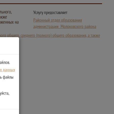
льного,
Услугу предоставляет
акже
Районный отдел образования
оженных на
администрации Молоковского района
го общего, среднего (полного) общего образования, а также
айлов.
ых данных
ть файлы
уйста,