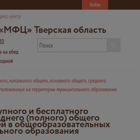
Войти
ресс-центр
«МФЦ» Тверская область
20
ва на обед
ыходной
го, начального общего, основного общего, среднего
асположенных на территории муниципального образования
пного и бесплатного
днего (полного) общего
ей в общеобразовательных
ьного образования