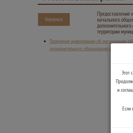
Предоставление и
Вернуться
начального общег
дополнительного
территории муниц
Получение информации об организации обще
дополнительного образования детей в об
Этот 
Продолжа
и согла
Если 