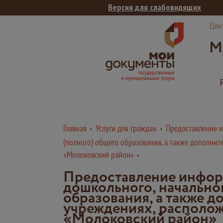
Версия для слабовидящих
Цен
М
Главная
Услуги для граждан
Предоставление и
(полного) общего образования, а также дополни
«Молоковский район»
Предоставление информ
дошкольного, начальног
образования, а также 
учреждениях, располож
«Молоковский район»