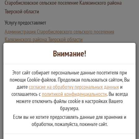
Старобисловское сельское поселение Калязинского района
Тверской области
Услугу предоставляет
Администрация Старобисловского сельского поселения
Калязинского района Тверской области
Присвоение, изменение и аннулирование адресов
Внимание!
объектов недвижимости на территории муниципального
образования Старобисловское сельское поселение
Калязинского района Тверской области
Этот сайт собирает персональные данные посетителя при
помощи Cookie-файлов. Продолжая пользоваться сайтом, Вы
даете
согласие на обработку персональных данных
и
соглашаетесь с
политикой конфиденциальности
. Вы всегда
можете отключить файлы cookie в настройках Вашего
браузера.
Если вы не хотите предоставлять данные для хранения и
обработки, пожалуйста, покиньте сайт.