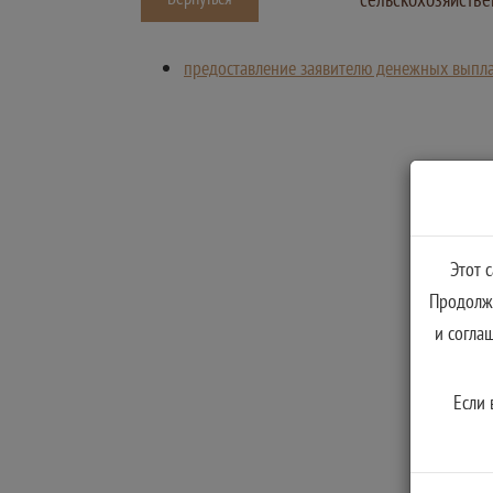
предоставление заявителю денежных выпл
Этот 
Продолжа
и согла
Если 