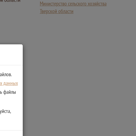
Министерство сельского хозяйства
Тверской области
айлов.
ых данных
ть файлы
уйста,