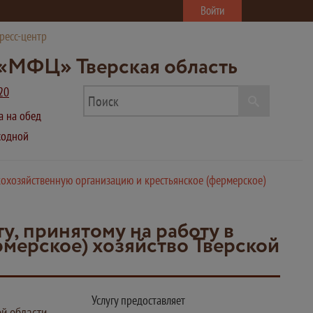
Войти
ресс-центр
«МФЦ» Тверская область
20
ва на обед
ыходной
кохозяйственную организацию и крестьянское (фермерское)
, принятому на работу в
рмерское) хозяйство Тверской
Услугу предоставляет
ой области