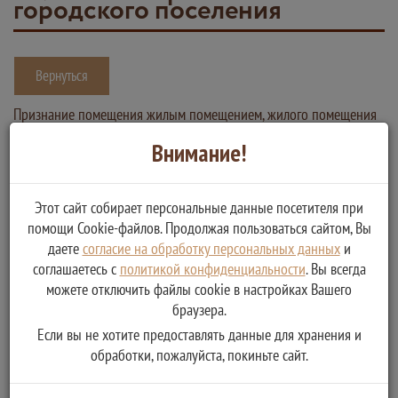
городского поселения
Вернуться
Признание помещения жилым помещением, жилого помещения
непригодным для проживания и многоквартирного дома
Внимание!
аварийным и подлежащим сносу на территории
Великооктябрьского городского поселения
Этот сайт собирает персональные данные посетителя при
Услугу предоставляет
помощи Cookie-файлов. Продолжая пользоваться сайтом, Вы
Администрация Великооктябрьского городского поселения
даете
согласие на обработку персональных данных
и
Фировского района Тверской области
соглашаетесь с
политикой конфиденциальности
. Вы всегда
можете отключить файлы cookie в настройках Вашего
Признание помещения жилым помещением, жилого
браузера.
помещения непригодным для проживания и
Если вы не хотите предоставлять данные для хранения и
многоквартирного дома аварийным и подлежащим сносу
обработки, пожалуйста, покиньте сайт.
на территории Великооктябрьского городского поселения