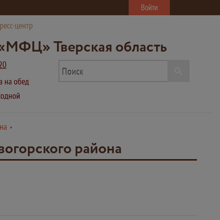
Войти
ресс-центр
«МФЦ» Тверская область
20
ва на обед
ыходной
на
вогорского района