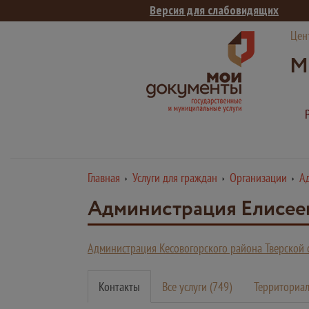
Версия для слабовидящих
Цен
М
Главная
Услуги для граждан
Организации
Ад
Администрация Елисеев
Администрация Кесовогорского района Тверской 
Контакты
Все услуги (749)
Территориал