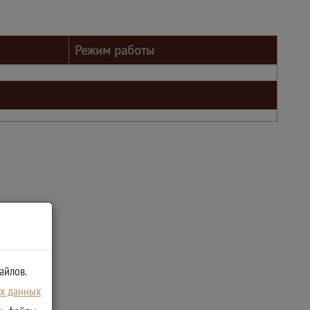
Режим работы
айлов.
ых данных