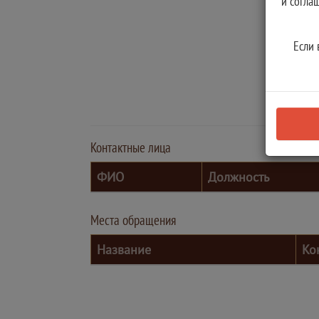
и согла
Если 
Контактные лица
ФИО
Должность
Места обращения
Название
Ко