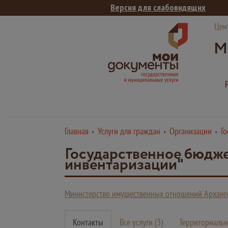
Версия для слабовидящих
Цен
М
Главная
Услуги для граждан
Организации
Г
Государственное бюдже
инвентаризации"
Министерство имущественных отношений Арханге
Контакты
Все услуги (3)
Территориальн