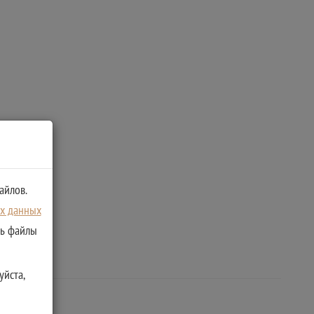
айлов.
ых данных
ть файлы
уйста,