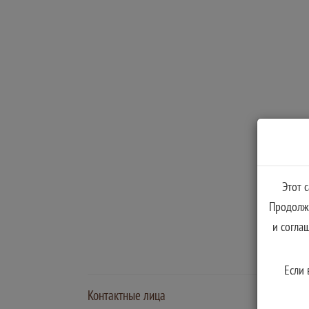
Этот 
Продолжа
и согла
Если 
Контактные лица