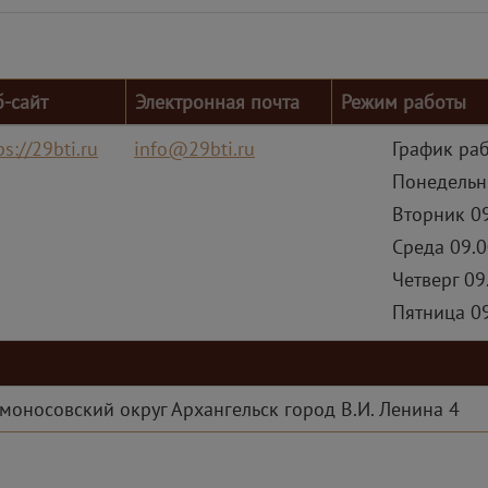
б-сайт
Электронная почта
Режим работы
ps://29bti.ru
info@29bti.ru
График раб
Понедельни
Вторник 09
Среда 09.0
Четверг 09
Пятница 09
моносовский округ Архангельск город В.И. Ленина 4