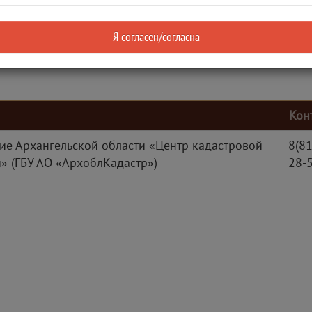
Должность
Телефон
Я согласен/согласна
8(8182)28-52
Кон
ие Архангельской области «Центр кадастровой
8(8
» (ГБУ АО «АрхоблКадастр»)
28-