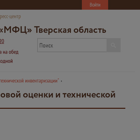
Войти
ресс-центр
«МФЦ» Тверская область
20
ва на обед
ыходной
технической инвентаризации"
овой оценки и технической