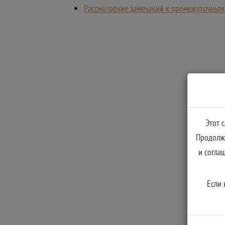
Рассмотрение замечаний к промежуточным 
Этот 
Продолжа
и согла
Если 