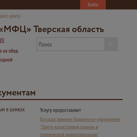
Войти
ресс-центр
«МФЦ» Тверская область
20
ва на обед
ыходной
кументам
ым в рамках
Услугу предоставляет
Государственное бюджетное учреждение
"Центр кадастровой оценки и
технической инвентаризации"