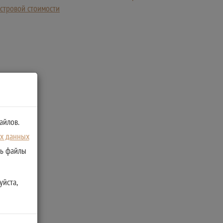
стровой стоимости
айлов.
ых данных
ть файлы
уйста,