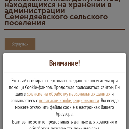
находящихся на хранении в
администрации
Семендяевского сельского
поселения
Вернуться
Выдача копий муниципальных правовых актов администрации
Внимание!
Семендяевского сельского поселения, выдача справок, архивных
выписок, копий архивных и иных документов, находящихся на
хранении в администрации Семендяевского сельского поселения
Этот сайт собирает персональные данные посетителя при
помощи Cookie-файлов. Продолжая пользоваться сайтом, Вы
Услугу предоставляет
даете
согласие на обработку персональных данных
и
Администрация Семендяевского сельского поселения
соглашаетесь с
политикой конфиденциальности
. Вы всегда
Калязинского района Тверской области
можете отключить файлы cookie в настройках Вашего
Выдача копий муниципальных правовых актов
браузера.
администрации Семендяевского сельского поселения,
Если вы не хотите предоставлять данные для хранения и
выдача справок, архивных выписок, копий архивных и
обработки, пожалуйста, покиньте сайт.