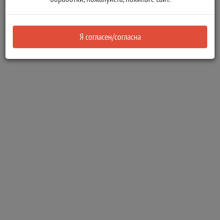
иных документов, находящихся на хранении в
администрации Семендяевского сельского поселения
Я согласен/согласна