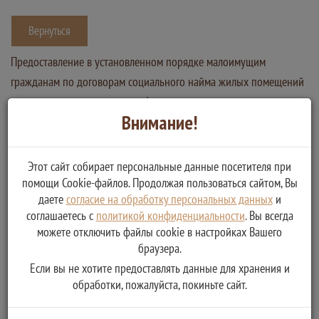
Вернуться
Предоставление в установленном порядке малоимущим
гражданам по договорам социального найма жилых помещений
муниципального жилищного фонда
Внимание!
Услугу предоставляет
Администрация Ивановского сельского поселения Весьегонского
района
Этот сайт собирает персональные данные посетителя при
помощи Cookie-файлов. Продолжая пользоваться сайтом, Вы
Получение в установленном порядке малоимущими
даете
согласие на обработку персональных данных
и
гражданами по договорам социального найма жилых
соглашаетесь с
политикой конфиденциальности
. Вы всегда
помещений муниципального жилищного фонда
можете отключить файлы cookie в настройках Вашего
браузера.
Если вы не хотите предоставлять данные для хранения и
обработки, пожалуйста, покиньте сайт.