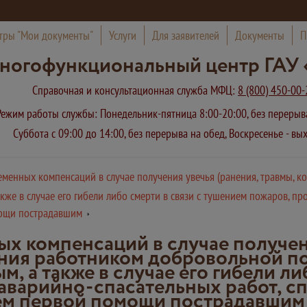
тры "Мои документы"
Услуги
Для заявителей
Документы
П
ногофункциональный центр ГАУ 
Справочная и консультационная служба МФЦ:
8 (800) 450-00-
Режим работы службы: Понедельник-пятница 8:00-20:00, без переры
Суббота с 09:00 до 14:00, без перерыва на обед, Воскресенье - в
менных компенсаций в случае получения увечья (ранения, травмы, к
е в случае его гибели либо смерти в связи с тушением пожаров, пр
мощи пострадавшим
х компенсаций в случае получени
ания работником добровольной п
 а также в случае его гибели ли
аварийно-спасательных работ, с
ием первой помощи пострадавшим