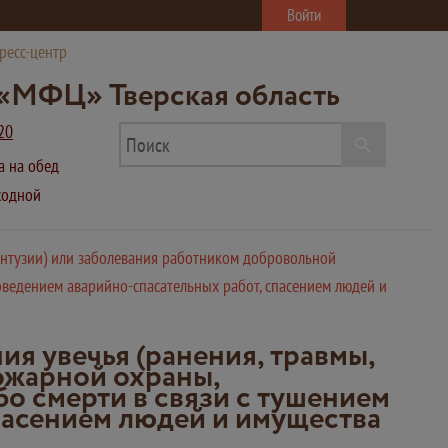
Войти
ресс-центр
«МФЦ» Тверская область
20
ва на обед
ыходной
онтузии) или заболевания работником добровольной
оведением аварийно-спасательных работ, спасением людей и
я увечья (ранения, травмы,
ожарной охраны,
бо смерти в связи с тушением
пасением людей и имущества