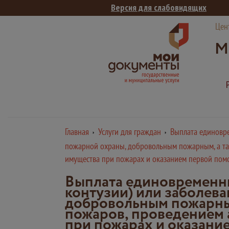
Версия для слабовидящих
Цен
М
Главная
Услуги для граждан
Выплата единовре
пожарной охраны, добровольным пожарным, а такж
имущества при пожарах и оказанием первой по
Выплата единовременны
контузии) или заболев
добровольным пожарным,
пожаров, проведением 
при пожарах и оказан