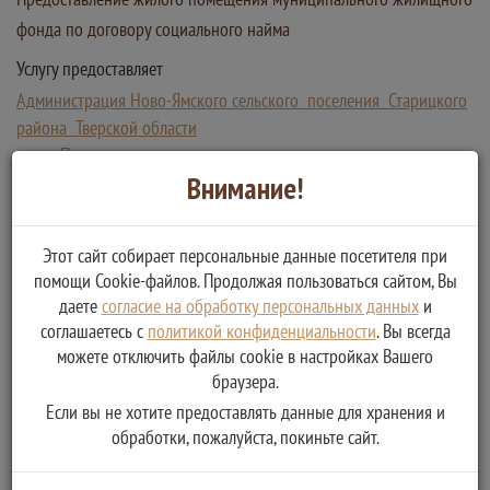
фонда по договору социального найма
Услугу предоставляет
Администрация Ново-Ямского сельского поселения Старицкого
района Тверской области
Предоставление жилого помещения муниципального
Внимание!
жилищного фонда по договору социального найма
Этот сайт собирает персональные данные посетителя при
помощи Cookie-файлов. Продолжая пользоваться сайтом, Вы
даете
согласие на обработку персональных данных
и
соглашаетесь с
политикой конфиденциальности
. Вы всегда
можете отключить файлы cookie в настройках Вашего
браузера.
Если вы не хотите предоставлять данные для хранения и
обработки, пожалуйста, покиньте сайт.