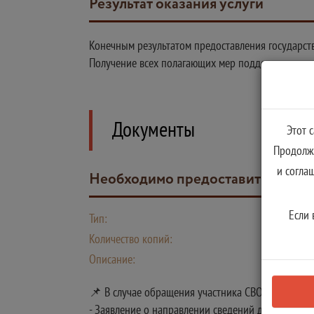
Результат оказания услуги
Конечным результатом предоставления государств
Получение всех полагающих мер поддержки
Документы
Этот 
Продолжа
и согла
Необходимо предоставить след
Если 
Тип:
Количество копий:
Описание:
📌 В случае обращения участника СВО:
- Заявление о направлении сведений для получе