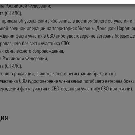
на Российской Федерации,
та (СНИЛС),
риказа об увольнении либо запись в военном билете об участии и пос
ьной военной операции на территориях Украины, Донецкой Народной
ждении факта участия в СВО либо удостоверение ветерана боевых дейс
ропавшего без вести участника СВО:
ния комплексного сопровождения,
а Российской Федерации,
та (СНИЛС),
тво о рождении, свидетельство о регистрации брака и т.п.),
частника СВО (удостоверение члена семьи погибшего ветерана боевых 
верждении факта участия в СВО, выданная участнику СВО при жизни),
ция