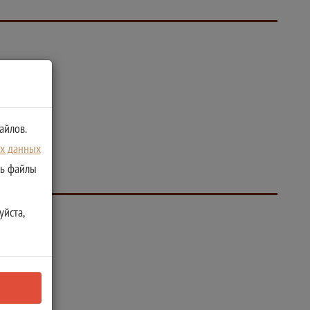
айлов.
ых данных
ть файлы
уйста,