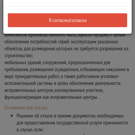
транспортными резервуарами) и оборудования, позволяющего
осуществлять заправку транспортных средств
Я согласен/согласна
компримированным и (или) сжиженным природным газом с
таких объектов, а также некапитальных сооружений (мобильных
комплексов производственного быта, офисов продаж) с целью
обеспечения потребностей служб эксплуатации указанных
объектов, для размещения которых не требуется разрешения на
строительство;
мобильных зданий, сооружений, предназначенных для
пребывания, размещения осужденных, отбывающих наказание в
виде принудительных работ, а также работников уголовно-
исполнительной системы в целях обеспечения деятельности
исправительных центров, изолированных участков,
функционирующих как исправительные центры.
Основание для отказа:
Решение об отказе в приеме документов, необходимых
для предоставления государственной услуги принимается
в случае, если: