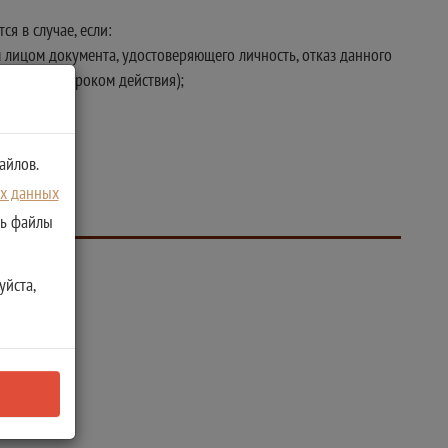
я в случае, если:
 лицом документа, удостоверяющего личность, отказ данного
 истекшим сроком действия);
айлов.
ых данных
ть файлы
уйста,
ом органе