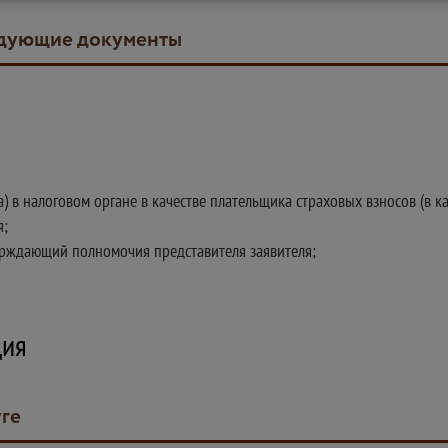
ледующие документы
а) в налоговом органе в качестве плательщика страховых взносов (в к
я;
ерждающий полномочия представителя заявителя;
ция
уге