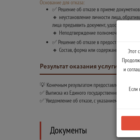
Основание для отказа:
✅ Решение об отказе в приеме докуметнов,
🔸 неустановление личности лица, обратив
лица предъявить документ, удостоверяющий
🔸 Неподтверждение полномочий представ
✅ Решение об отказе в предоставлении госу
🔸 Состав, форма или содержание поданных
Этот 
Продолжа
Результат оказания услуги
и согла
💡 Конечным результатом предоставления государ
Если 
✅ Выписка из Единого государственного реестра н
✅ Уведомление об отказе, с указанием причин от
Документы