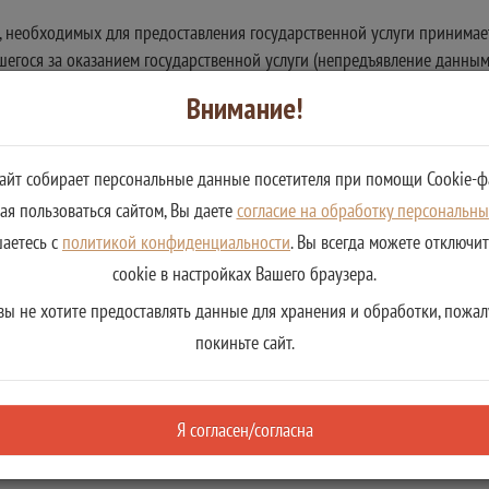
 необходимых для предоставления государственной услуги принимаетс
шегося за оказанием государственной услуги (непредъявление данным
 его личность, предъявление документа, удостоверяющего личность, с
Внимание!
ителя гражданина.
дарственной услуги принимается в случае, если:
 документов не соответствуют требованиям.
сайт собирает персональные данные посетителя при помощи Cookie-ф
я пользоваться сайтом, Вы даете
согласие на обработку персональн
шаетесь с
политикой конфиденциальности
. Вы всегда можете отключи
cookie в настройках Вашего браузера.
ственной услуги является
вы не хотите предоставлять данные для хранения и обработки, пожал
алогоплательщиков о постановке на учет (снятии с учета) в налогов
покиньте сайт.
каза
Я согласен/согласна