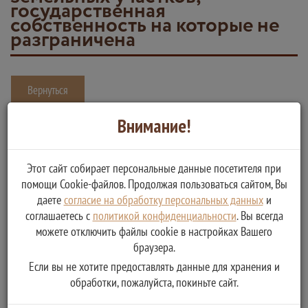
государственная
собственность на которые не
разграничена
Вернуться
Предварительное согласование предоставления земельного
Внимание!
участка, находящегося в муниципальной собственности, земель и
(или) земельных участков, государственная собственность на
Этот сайт собирает персональные данные посетителя при
которые не разграничена
помощи Cookie-файлов. Продолжая пользоваться сайтом, Вы
даете
согласие на обработку персональных данных
и
Услугу предоставляет
соглашаетесь с
политикой конфиденциальности
. Вы всегда
Администрация Нелидовского городского округа Тверской
можете отключить файлы cookie в настройках Вашего
области
браузера.
Направление (выдача) заявителю постановления (отказа) о
Если вы не хотите предоставлять данные для хранения и
предварительном согласовании предоставления
обработки, пожалуйста, покиньте сайт.
земельного участка