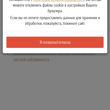
участков, находящихся в частной собственности
можете отключить файлы cookie в настройках Вашего
Услугу предоставляет
браузера.
Администрация Бельского муниципального округа
Если вы не хотите предоставлять данные для хранения и
Заключение соглашения о перераспределении земель и
обработки, пожалуйста, покиньте сайт.
(или) земельных участков, находящихся в муниципальной
собственности муниципального образования Бельский
район Тверской области, земельных участков,
Я согласен/согласна
государственная собственность на которые не
разграничена, и земельных участков, находящихся в
частной собственности