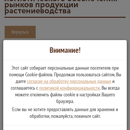
рынков продукции
растениеводства
Вернуться
Возмещение части процентной ставки по инвестиционным
Внимание!
кредитам (займам) на развитие растениеводства, переработки и
развития инфраструктуры и логистического обеспечения рынков
Этот сайт собирает персональные данные посетителя при
продукции растениеводства
помощи Cookie-файлов. Продолжая пользоваться сайтом, Вы
Услугу предоставляет
даете
согласие на обработку персональных данных
и
соглашаетесь с
политикой конфиденциальности
. Вы всегда
Министерство сельского хозяйства Тверской области
можете отключить файлы cookie в настройках Вашего
перечисление субсидий
браузера.
Если вы не хотите предоставлять данные для хранения и
обработки, пожалуйста, покиньте сайт.