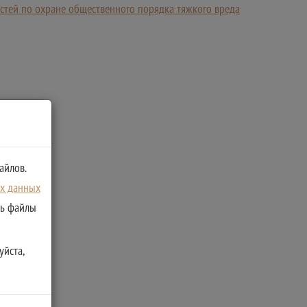
тей по охране общественного порядка тяжкого вреда
айлов.
ых данных
ть файлы
уйста,