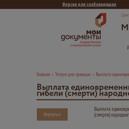
Версия для слабовидящих
Цен
М
Главная
Услуги для граждан
Выплата единовре
Выплата единовременны
гибели (смерти) народ
Выплата единовре
Вернуться
(смерти) народно