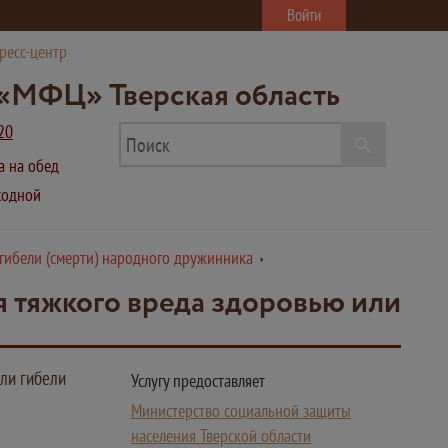
Войти
ресс-центр
«МФЦ» Тверская область
20
ва на обед
ыходной
гибели (смерти) народного дружинника
 тяжкого вреда здоровью или
ли гибели
Услугу предоставляет
Министерство социальной защиты
населения Тверской области