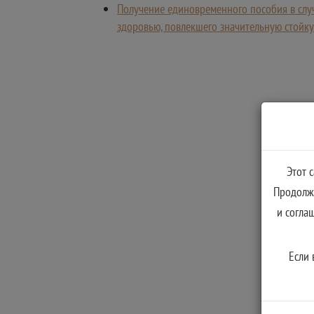
Получение единовременного пособия в слу
здоровью, повлекшего значительную стойку
Этот 
Продолжа
и согла
Если 