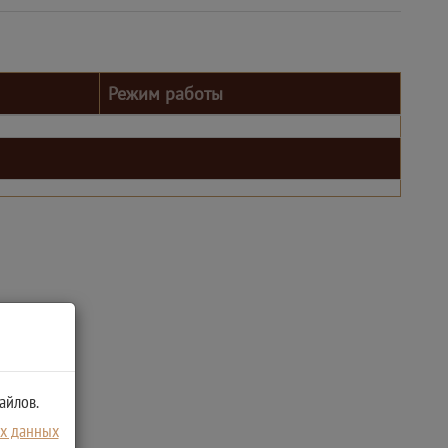
Режим работы
айлов.
ых данных