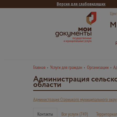
Версия для слабовидящих
Цен
М
Главная
Услуги для граждан
Организации
Ад
Администрация сельско
области
Администрация Старицкого муниципального округ
Контакты
Все услуги (749)
Территориал