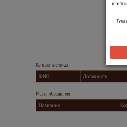
и согла
Если 
Контактные лица
ФИО
Должность
Места обращения
Название
Ко