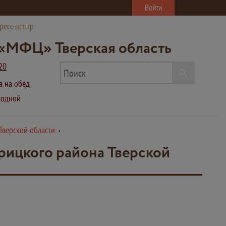
Войти
ресс-центр
«МФЦ» Тверская область
20
ва на обед
ыходной
Тверской области
рицкого района Тверской