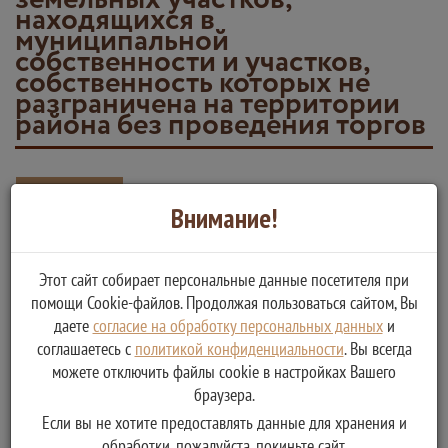
находящихся в
муниципальной
собственности и участков,
собственность которых не
разграничена на территории
района без проведения торгов
Вернуться
Внимание!
Предоставление в собственность, постоянное (бессрочное)
пользование, безвозмездное срочное пользование, аренду
Этот сайт собирает персональные данные посетителя при
земельных участков, находящихся в муниципальной
помощи Cookie-файлов. Продолжая пользоваться сайтом, Вы
даете
согласие на обработку персональных данных
и
собственности и участков, собственность которых не
соглашаетесь с
политикой конфиденциальности
. Вы всегда
разграничена на территории района без проведения торгов
можете отключить файлы cookie в настройках Вашего
Услугу предоставляет
браузера.
Комитет по управлению имуществом и земельными
Если вы не хотите предоставлять данные для хранения и
отношениями МО "Кувшиновский район"
обработки, пожалуйста, покиньте сайт.