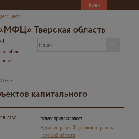
Войти
ресс-центр
«МФЦ» Тверская область
20
ва на обед
ыходной
ьства
бъектов капитального
тельства
Услугу предоставляет
Администрация Жарковского района
Тверской области