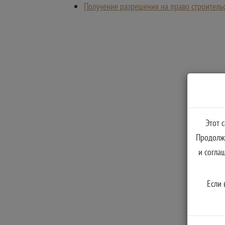
Получение разрешения на право строительс
Этот 
Продолжа
и согла
Если 