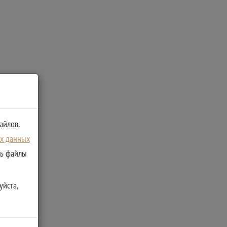
айлов.
ых данных
ть файлы
уйста,