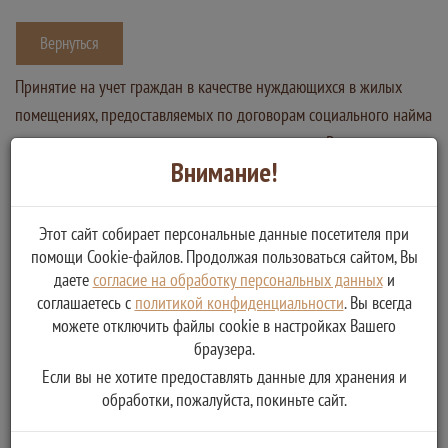
Вернуться
Принятие на учет граждан в качестве нуждающихся в жилых
помещениях, предоставляемых по договорам социального найма
на территории городского поселения – поселок Рамешки
Внимание!
Услугу предоставляет
Администрация Рамешковского муниципального округа
Тверской области
Этот сайт собирает персональные данные посетителя при
помощи Cookie-файлов. Продолжая пользоваться сайтом, Вы
Принятие на учет граждан в качестве нуждающихся в
даете
согласие на обработку персональных данных
и
жилых помещениях, предоставляемых по договорам
соглашаетесь с
политикой конфиденциальности
. Вы всегда
социального найма на территории городского поселения
можете отключить файлы cookie в настройках Вашего
– поселок Рамешки
браузера.
Если вы не хотите предоставлять данные для хранения и
обработки, пожалуйста, покиньте сайт.