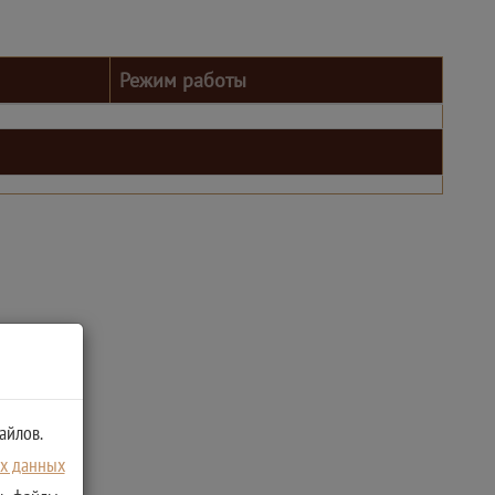
Режим работы
айлов.
ых данных