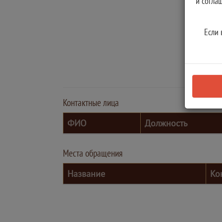
и согла
Если 
Контактные лица
ФИО
Должность
Места обращения
Название
Ко