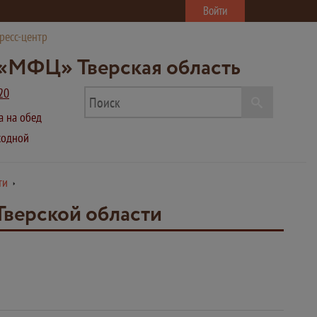
Войти
ресс-центр
«МФЦ» Тверская область
20
ва на обед
ыходной
сти
Тверской области