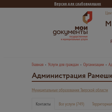
Версия для слабовидящих
Цен
М
Главная
Услуги для граждан
Организации
А
Администрация Рамешко
Муниципальные образования Тверской области
Контакты
Все услуги (749)
Территориал