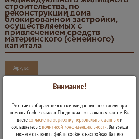
строительства, по
реконструкции дома
блокированной застройки,
осуществляемых с
привлечением средств
материнского (семейного)
капитала
Вернуться
Выдача документа, подтверждающего проведение основных
Внимание!
работ по строительству (реконструкции) объекта
индивидуального жилищного строительства, по реконструкции
Этот сайт собирает персональные данные посетителя при
дома блокированной застройки, осуществляемых с
помощи Cookie-файлов. Продолжая пользоваться сайтом, Вы
привлечением средств материнского (семейного) капитала
даете
согласие на обработку персональных данных
и
соглашаетесь с
политикой конфиденциальности
. Вы всегда
Услугу предоставляет
можете отключить файлы cookie в настройках Вашего
Главное управление архитектуры и градостроительной