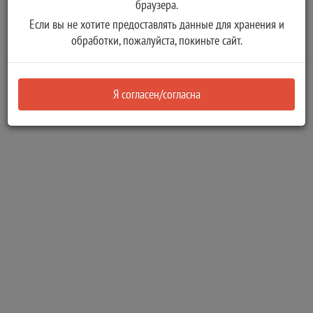
браузера.
деятельности Тверской области
Если вы не хотите предоставлять данные для хранения и
Выдача документа, подтверждающего проведение
обработки, пожалуйста, покиньте сайт.
основных работ по строительству (реконструкции) объекта
индивидуального жилищного строительства, по
реконструкции дома блокированной застройки,
Я согласен/согласна
осуществляемых с привлечением средств материнского
(семейного) капитала