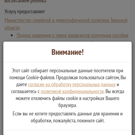
воспитанием ребенка
Услугу предоставляет
Министерство семейной и демографической политики Тверской
области
Подача заявления о смене реквизитов получения пособия
в связи с рождением и воспитанием ребенка
Внимание!
Подача заявления о назначении ежемесячного пособия в
связи с рождением и воспитанием ребенка
Этот сайт собирает персональные данные посетителя при
помощи Cookie-файлов. Продолжая пользоваться сайтом, Вы
даете
согласие на обработку персональных данных
и
соглашаетесь с
политикой конфиденциальности
. Вы всегда
можете отключить файлы cookie в настройках Вашего
браузера.
Если вы не хотите предоставлять данные для хранения и
обработки, пожалуйста, покиньте сайт.