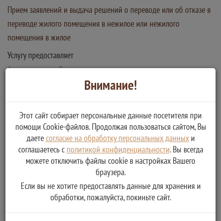
Прием заявлений и выдача решений о переводе или об отказе в
переводе жилого помещения в нежилое или нежилого
помещения в жилое
Услугу предоставляет
Администрация Рамешковского муниципального округа
Тверской области
Внимание!
Получение постановления администрации Рамешковского
района - решения о переводе или об отказе в переводе
Этот сайт собирает персональные данные посетителя при
жилого помещения в нежилое или нежилого помещения в
помощи Cookie-файлов. Продолжая пользоваться сайтом, Вы
жилое
даете
согласие на обработку персональных данных
и
соглашаетесь с
политикой конфиденциальности
. Вы всегда
можете отключить файлы cookie в настройках Вашего
браузера.
Если вы не хотите предоставлять данные для хранения и
обработки, пожалуйста, покиньте сайт.