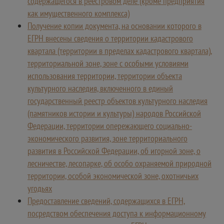
содержащегося в реестровом деле (кроме предприятия
как имущественного комплекса)
Получение копии документа, на основании которого в
ЕГРН внесены сведения о территории кадастрового
квартала (территории в пределах кадастрового квартала),
территориальной зоне, зоне с особыми условиями
использования территории, территории объекта
культурного наследия, включенного в единый
государственный реестр объектов культурного наследия
(памятников истории и культуры) народов Российской
Федерации, территории опережающего социально-
экономического развития, зоне территориального
развития в Российской Федерации, об игорной зоне, о
лесничестве, лесопарке, об особо охраняемой природной
территории, особой экономической зоне, охотничьих
угодьях
Предоставление сведений, содержащихся в ЕГРН,
посредством обеспечения доступа к информационному